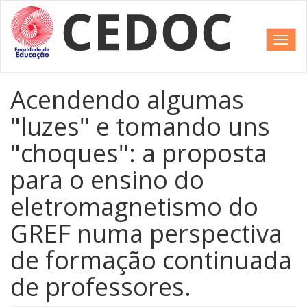
Pular
para
o
Toggl
conteúdo
navig
principal
Acendendo algumas
"luzes" e tomando uns
"choques": a proposta
para o ensino do
eletromagnetismo do
GREF numa perspectiva
de formação continuada
de professores.