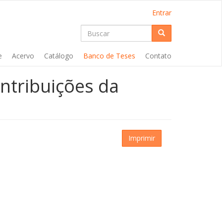
Entrar
Formulário
de
Buscar
e
Acervo
Catálogo
Banco de Teses
Contato
busca
ntribuições da
Imprimir