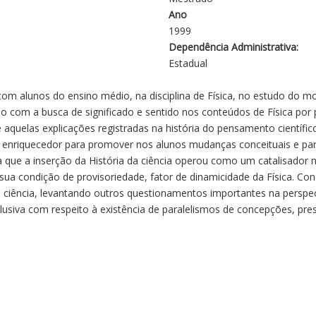
Ano
1999
Dependência Administrativa:
Estadual
om alunos do ensino médio, na disciplina de Física, no estudo do m
ão com a busca de significado e sentido nos conteúdos de Física por
e aquelas explicações registradas na história do pensamento científi
e enriquecedor para promover nos alunos mudanças conceituais e pa
a que a inserção da História da ciência operou como um catalisador 
ua condição de provisoriedade, fator de dinamicidade da Física. Co
ência, levantando outros questionamentos importantes na perspecti
clusiva com respeito à existência de paralelismos de concepções, pre