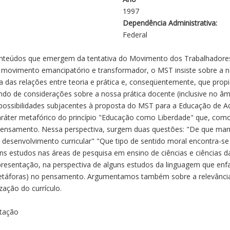
1997
Dependência Administrativa:
Federal
e conteúdos que emergem da tentativa do Movimento dos Trabalhado
m movimento emancipatório e transformador, o MST insiste sobre a
 das relações entre teoria e prática e, conseqüentemente, que propi
ndo de considerações sobre a nossa prática docente (inclusive no âm
ossibilidades subjacentes à proposta do MST para a Educação de Adu
caráter metafórico do princípio "Educação como Liberdade" que, como
 pensamento. Nessa perspectiva, surgem duas questões: "De que man
 desenvolvimento curricular" "Que tipo de sentido moral encontra-s
ns estudos nas áreas de pesquisa em ensino de ciências e ciências d
resentação, na perspectiva de alguns estudos da linguagem que enfa
etáforas) no pensamento. Argumentamos também sobre a relevância 
ação do currículo.
ntação