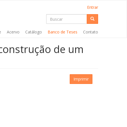
Entrar
Formulário
de
Buscar
e
Acervo
Catálogo
Banco de Teses
Contato
busca
 construção de um
Imprimir