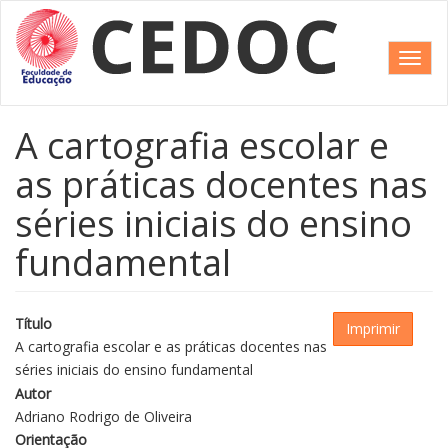
Pular
para
o
Toggl
conteúdo
navig
principal
A cartografia escolar e
as práticas docentes nas
séries iniciais do ensino
fundamental
Título
Imprimir
A cartografia escolar e as práticas docentes nas
séries iniciais do ensino fundamental
Autor
Adriano Rodrigo de Oliveira
Orientação